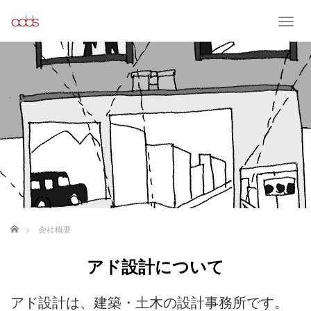
T
o
g
g
l
e
n
a
v
i
g
a
t
i
o
ホーム
会社概要
n
アド設計について
アド設計は、建築・土木の設計事務所です。