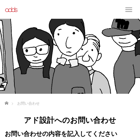
T
o
g
g
l
e
n
a
v
i
g
a
t
i
o
ホーム
お問い合わせ
n
アド設計へのお問い合わせ
お問い合わせの内容を記入してください