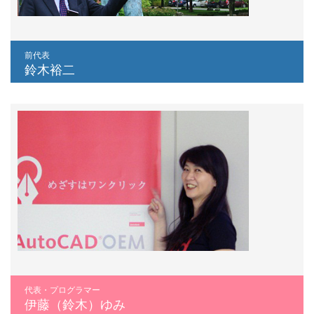
前代表
鈴木裕二
代表・プログラマー
伊藤（鈴木）ゆみ