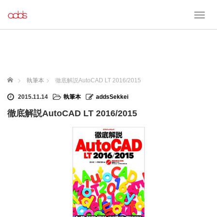
T
o
g
g
l
e
n
ホーム
執筆本
徹底解説AutoCAD LT 2016/2015
a
v
2015.11.14
執筆本
addsSekkei
i
徹底解説AutoCAD LT 2016/2015
g
a
t
i
o
n